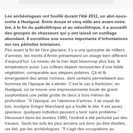
Les archéologues ont fouillé durant l'été 2011, un abri-sous-
roche à Huelgoat. Entre douze et cinq mille ans avant notre
ère, à la fin du paléolithique et au mésolithique, il a accueilli
des groupes de chasseurs qui y ont laissé un outillage
abondant. Il constitue une source importante d’informations
sur ces périodes lointaines.
Peu avant la fin de l’ère glaciaire, il y a une quinzaine de milliers
d’années, les monts d’Arrée présentaient un visage bien différent
d’aujourd’hui. Le niveau de la mer était beaucoup plus bas, la
température aussi. Les collines étaient recouvertes d’une faible
végétation, comparable aux steppes polaires. Çà et là
émergeaient des amas rocheux, dont certains permettaient aux
hommes de l’époque de s’abriter. C’est le cas à Kerbizien, en
Huelgoat, où se trouve une impressionnante boule de granit
surplombant une petite grotte de deux à trois mètres de
profondeur. “À l’époque, en l’absence d’arbres, il se voyait de
loin, souligne Grégor Marchand qui a fouillé le site. Il est assez
spacieux, quelques individus peuvent y tenir sans problème.”
Découvert dans les années 1980, l’endroit a été perturbé par des
travaux. Seuls les sols les plus anciens ont donc pu être étudiés,
cet été, par les archéologues. “Il s’agit des occupations au