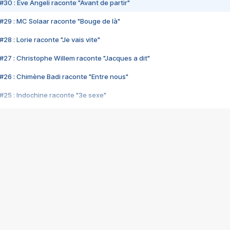
#30 : Eve Angeli raconte "Avant de partir"
#29 : MC Solaar raconte "Bouge de là"
28 : Lorie raconte "Je vais vite"
#27 : Christophe Willem raconte "Jacques a dit"
#26 : Chimène Badi raconte "Entre nous"
#25 : Indochine raconte "3e sexe"
#24 : Zaho raconte "C'est chelou"
#23 : Patrick Bruel raconte "Au café des délices"
#22 : Kyo raconte "Le chemin"
#21 : Nolwenn Leroy raconte "Cassé"
#20 : Patrick Hernandez raconte "Born to be alive"
#19 : Lorie raconte "Près de moi"
#18 : Michael Jones raconte "A nos actes manqués" (avec Jean-Jacque