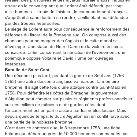
retraite. Des prostituées et des fuyards l’auraient aussi induits en
erreur en le convainquant que Lorient était défendu par vingt
mille hommes… Ironie de l’histoire, le commandement français
s’apprêtait à sans doute à se rendre, la ville étant mal défendue
par des troupes hétéroclites.
Le siège de Lorient aura pour conséquence le renforcement des
défenses du littoral de la Bretagne sud. On compose aussi des
chansons pour se moquer des Anglais et le culte marial se
développe. Une statue de Notre-Dame de la victoire est ainsi
consacrée. Enfin, concernant la narration de l’événement, une
polémique oppose Voltaire et David Hume par ouvrages
interposés.
Bataille de Saint Cast
Une décennie plus tard, pendant la guerre de Sept ans (1756-
1763) une autre descente anglaise va marquer la mémoire
bretonne. Il s’agit cette fois d’une attaque contre Saint-Malo en
1758. Pour défendre les côtes de Bretagne, le gouverneur
d’Aiguillon peut compter sur plusieurs régiments professionnels et
sur des milliers de miliciens et de gardes-côtes dont
l’encadrement est en partie assuré par les nobles locaux. Mais
depuis quelque temps, le duc d’Aiguillon est en conflit larvé avec
une partie de la noblesse bretonne.
C’est dans ce contexte que, le 3 septembre 1758, une flotte
britannique débarque près de 10 000 hommes commandés par