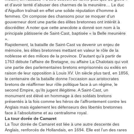
et d’avoir tenté d’abuser des charmes de la meunière… Le duc
d’Aiguillon traînait en effet une solide réputation d’homme à
femmes. On compose des chansons pour se moquer d’un
gouverneur dont une partie des élites bretonnes ont intérêt à
discréditer. A noter que cette anecdote a donné son nom à la
principale pâtisserie de Saint-Cast, baptisée « la Belle meunière
».
Rapidement, la bataille de Saint-Cast va devenir un enjeu de
mémoire, les élites bretonnes mettant en valeur le rôle de la
noblesse et des milices de la province. D’autant qu’à partir de
1763 débute l’affaire de Bretagne, ou affaire La Chalotais qui voit
une partie des parlementaires bretons emprisonnés ou exilés en
raison de leur opposition à Louis XV. Un siècle plus tard, en 1856,
le centenaire de la bataille donne l’occasion aux aristocrates
bretons de réaffirmer leur rôle politique face à un régime, le
second Empire, qu’ils jugent illégitime. A Saint-Cast, un
monument est élévé en hommage à des soldats bretons
présentés à la fois comme les héros de l’affrontement contre les
Anglais mais également les défenseurs des libertés bretonnes
face à l’absolutisme et au centralisme royal.
La tour dorée de Camaret
La Tour dorée de Camaret est liée à une autre descente des
Anglais, renforcés de Hollandais, en 1694. Elle est l’un des rares