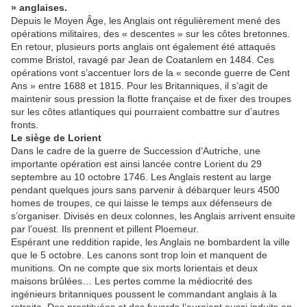
» anglaises.
Depuis le Moyen Âge, les Anglais ont régulièrement mené des
opérations militaires, des « descentes » sur les côtes bretonnes.
En retour, plusieurs ports anglais ont également été attaqués
comme Bristol, ravagé par Jean de Coatanlem en 1484. Ces
opérations vont s’accentuer lors de la « seconde guerre de Cent
Ans » entre 1688 et 1815. Pour les Britanniques, il s’agit de
maintenir sous pression la flotte française et de fixer des troupes
sur les côtes atlantiques qui pourraient combattre sur d’autres
fronts.
Le siège de Lorient
Dans le cadre de la guerre de Succession d’Autriche, une
importante opération est ainsi lancée contre Lorient du 29
septembre au 10 octobre 1746. Les Anglais restent au large
pendant quelques jours sans parvenir à débarquer leurs 4500
homes de troupes, ce qui laisse le temps aux défenseurs de
s’organiser. Divisés en deux colonnes, les Anglais arrivent ensuite
par l’ouest. Ils prennent et pillent Ploemeur.
Espérant une reddition rapide, les Anglais ne bombardent la ville
que le 5 octobre. Les canons sont trop loin et manquent de
munitions. On ne compte que six morts lorientais et deux
maisons brûlées… Les pertes comme la médiocrité des
ingénieurs britanniques poussent le commandant anglais à la