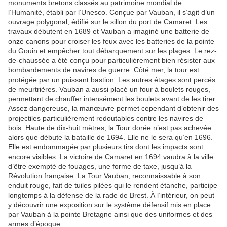
monuments bretons classés au patrimoine mondial de
l’Humanité, établi par l’Unesco. Conçue par Vauban, il s’agit d’un
ouvrage polygonal, édifié sur le sillon du port de Camaret. Les
travaux débutent en 1689 et Vauban a imaginé une batterie de
onze canons pour croiser les feux avec les batteries de la pointe
du Gouin et empêcher tout débarquement sur les plages. Le rez-
de-chaussée a été conçu pour particulièrement bien résister aux
bombardements de navires de guerre. Côté mer, la tour est
protégée par un puissant bastion. Les autres étages sont percés
de meurtrières. Vauban a aussi placé un four à boulets rouges,
permettant de chauffer intensément les boulets avant de les tirer.
Assez dangereuse, la manœuvre permet cependant d’obtenir des
projectiles particulièrement redoutables contre les navires de
bois. Haute de dix-huit mètres, la Tour dorée n’est pas achevée
alors que débute la bataille de 1694. Elle ne le sera qu’en 1696.
Elle est endommagée par plusieurs tirs dont les impacts sont
encore visibles. La victoire de Camaret en 1694 vaudra à la ville
d’être exempté de fouages, une forme de taxe, jusqu’à la
Révolution française. La Tour Vauban, reconnaissable à son
enduit rouge, fait de tuiles pilées qui le rendent étanche, participe
longtemps à la défense de la rade de Brest. À l’intérieur, on peut
y découvrir une exposition sur le système défensif mis en place
par Vauban à la pointe Bretagne ainsi que des uniformes et des
armes d’époque.