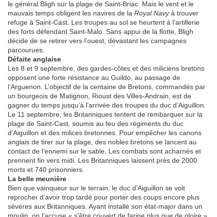
le général Bligh sur la plage de Saint-Briac. Mais le vent et le
mauvais temps obligent les navires de la
Royal Navy
à trouver
refuge à Saint-Cast. Les troupes au sol se heurtent à l’artillerie
des forts défendant Saint-Malo. Sans appui de la flotte, Bligh
décide de se retirer vers l’ouest, dévastant les campagnes
parcourues.
Défaite anglaise
Les 8 et 9 septembre, des gardes-côtes et des miliciens bretons
opposent une forte résistance au Guildo, au passage de
l’Arguenon. L’objectif de la centaine de Bretons, commandés par
un bourgeois de Matignon, Rioust des Villes-Andrain, est de
gagner du temps jusqu’à l’arrivée des troupes du duc d’Aiguillon.
Le 11 septembre, les Britanniques tentent de rembarquer sur la
plage de Saint-Cast, soumis au feu des régiments du duc
d’Aiguillon et des milices bretonnes. Pour empêcher les canons
anglais de tirer sur la plage, des nobles bretons se lancent au
contact de l’ennemi sur le sable. Les combats sont acharnés et
prennent fin vers midi. Les Britanniques laissent près de 2000
morts et 740 prisonniers.
La belle meunière
Bien que vainqueur sur le terrain, le duc d’Aiguillon se voit
reprocher d’avoir trop tardé pour porter des coups encore plus
sévères aux Britanniques. Ayant installé son état-major dans un
moulin, on l’accuse « s’être couvert de farine plus que de gloire »