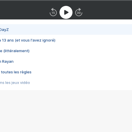
 DayZ
 a 13 ans (et vous l'avez ignoré)
e (littéralement)
im Rayan
 toutes les règles
s les jeux vidéo
us choquant de Rockstar ? - Le scandale BULLY
e plus moche de Steam
du RÊVE tourne au CAUCHEMAR
pendant 8 heures