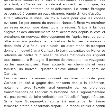
plus tard, à Châteaulin. La cité est en déclin économique, les
routes sont mal entretenues et délaissées. Le centre Bretagne
est considéré comme un pays étranger, réputé difficile d’accès.
Il faut attendre le milieu du xix e siècle pour que les choses
évoluent. Le percement du canal de Nantes à Brest va entraîner
un essor économique dans toute la région. Grâce à lui, des
engrais et des amendements sont acheminés depuis la côte et
entraînent un nouveau développement de l’agriculture. Le canal
offre aussi aux produits centre bretons de trouver de nouveaux
débouchés. A la fin du xix e siècle, un autre mode de transport
donne un nouvel élan à Carhaix : le train. La capitale du Poher se
retrouve au centre d’un réseau de voies métriques qui irriguent
tout l’ouest de la Bretagne. Il permet de transporter les voyageurs
ou les marchandises. Pour accueillir les cheminots et leurs
familles, un nouveau quartier s’élève autour de la gare de
Carhaix.
Les dernières décennies donnent un bilan contrasté pour
Carhaix. La cité a gagné des habitants depuis la Libération,
notamment avec l’exode rural engendré par les profondes
transformations de l’agriculture bretonne. Mais l’agroalimentaire
n’a pas permis de faire véritablement “décoller” l’agglomération.
Si la ligne Guingamp-Carhaix a été maintenue, le réseau
feroviaire breton a désormais disparu. Le réseau routier a connu