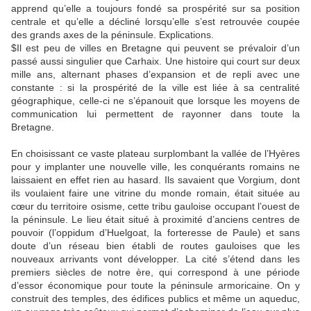
apprend qu’elle a toujours fondé sa prospérité sur sa position
centrale et qu’elle a décliné lorsqu’elle s’est retrouvée coupée
des grands axes de la péninsule. Explications.
$Il est peu de villes en Bretagne qui peuvent se prévaloir d’un
passé aussi singulier que Carhaix. Une histoire qui court sur deux
mille ans, alternant phases d’expansion et de repli avec une
constante : si la prospérité de la ville est liée à sa centralité
géographique, celle-ci ne s’épanouit que lorsque les moyens de
communication lui permettent de rayonner dans toute la
Bretagne.
En choisissant ce vaste plateau surplombant la vallée de l’Hyères
pour y implanter une nouvelle ville, les conquérants romains ne
laissaient en effet rien au hasard. Ils savaient que Vorgium, dont
ils voulaient faire une vitrine du monde romain, était située au
cœur du territoire osisme, cette tribu gauloise occupant l’ouest de
la péninsule. Le lieu était situé à proximité d’anciens centres de
pouvoir (l’oppidum d’Huelgoat, la forteresse de Paule) et sans
doute d’un réseau bien établi de routes gauloises que les
nouveaux arrivants vont développer. La cité s’étend dans les
premiers siècles de notre ère, qui correspond à une période
d’essor économique pour toute la péninsule armoricaine. On y
construit des temples, des édifices publics et même un aqueduc,