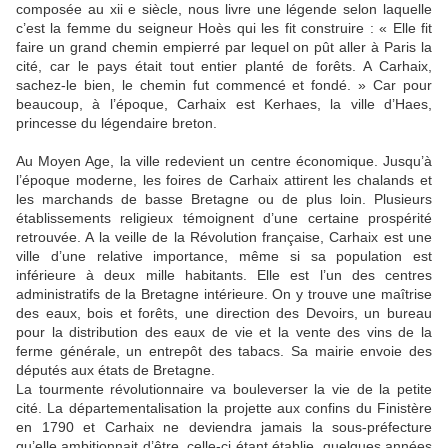
composée au xii e siècle, nous livre une légende selon laquelle
c’est la femme du seigneur Hoès qui les fit construire : « Elle fit
faire un grand chemin empierré par lequel on pût aller à Paris la
cité, car le pays était tout entier planté de forêts. A Carhaix,
sachez-le bien, le chemin fut commencé et fondé. » Car pour
beaucoup, à l’époque, Carhaix est Kerhaes, la ville d’Haes,
princesse du légendaire breton.
Au Moyen Age, la ville redevient un centre économique. Jusqu’à
l’époque moderne, les foires de Carhaix attirent les chalands et
les marchands de basse Bretagne ou de plus loin. Plusieurs
établissements religieux témoignent d’une certaine prospérité
retrouvée. A la veille de la Révolution française, Carhaix est une
ville d’une relative importance, même si sa population est
inférieure à deux mille habitants. Elle est l’un des centres
administratifs de la Bretagne intérieure. On y trouve une maîtrise
des eaux, bois et forêts, une direction des Devoirs, un bureau
pour la distribution des eaux de vie et la vente des vins de la
ferme générale, un entrepôt des tabacs. Sa mairie envoie des
députés aux états de Bretagne.
La tourmente révolutionnaire va bouleverser la vie de la petite
cité. La départementalisation la projette aux confins du Finistère
en 1790 et Carhaix ne deviendra jamais la sous-préfecture
qu’elle ambitionnait d’être, celle-ci étant établie, quelques années