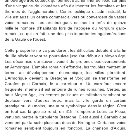
un ouvrage très coûteux qui permet d’acheminer de l’eau sur plus
d’une vingtaine de kilomètres afin d’alimenter les fontaines et les
thermes de l’agglomération. Centre politique et administratif, la
ville est aussi un centre commercial vers où convergent de vastes
voies romaines. Les archéologues estiment à près de quinze
mille le nombre d’habitants lors de l’apogée du Vorgium gallo-
romain, ce qui en fait l’une des plus importantes agglomérations
de la Gaule de l’ouest.
Cette prospérité ne va pas durer : les difficultés débutent à la fin
du IIIe siècle et vont se poursuivre jusqu’au début du Moyen Age.
Les décennies qui suivent voient de profonds bouleversements
en Armorique. L’empire romain s’effondre, les troubles mettent un
terme au développement économique, les villes périclitent.
L’Armorique devient la Bretagne et Vorgium se transforme en
Carafes puis Carhaix, le « carrefour ». Un carrefour encore
fréquenté, même s’il est entouré de ruines romaines. Certes, au
haut Moyen Age, les centres politiques et militaires semblent se
déplacer vers d’autres lieux, mais la ville garde un certain
prestige ou, du moins, une aura symbolique dans la région. C’est
en tout cas là que se rend, en 818, l’empereur Louis Le Pieux,
venu soumettre la turbulente Bretagne. C’est aussi à Carhaix que
viennent par la suite plusieurs ducs de Bretagne. Certaines voies
romaines semblent toujours en fonction. La chanson d’Aiquin,