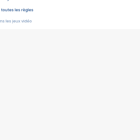
 toutes les règles
s les jeux vidéo
us choquant de Rockstar ? - Le scandale BULLY
e plus moche de Steam
du RÊVE tourne au CAUCHEMAR
pendant 8 heures
it… à tort
umiliés par un jeu vidéo
ire - Final Fantasy 8
ti un empire - Age of Empires
story DOFUS
tard, il crée l'un des pires jeux de tous les temps, MindsEye.