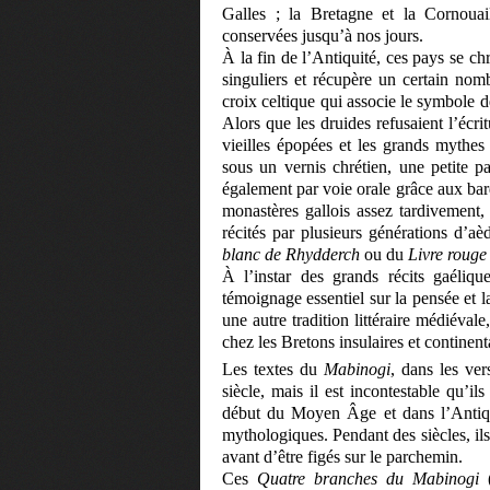
Galles ; la Bretagne et la Cornouail
conservées jusqu’à nos jours.
À la fin de l’Antiquité, ces pays se chr
singuliers et récupère un certain nom
croix celtique qui associe le symbole d
Alors que les druides refusaient l’écr
vieilles épopées et les grands mythes
sous un vernis chrétien, une petite par
également par voie orale grâce aux bar
monastères gallois assez tardivement,
récités par plusieurs générations d’a
blanc de Rhydderch
ou du
Livre rouge
À l’instar des grands récits gaéliqu
témoignage essentiel sur la pensée et la
une autre tradition littéraire médiévale
chez les Bretons insulaires et continen
Les textes du
Mabinogi
, dans les ve
siècle, mais il est incontestable qu’
début du Moyen Âge et dans l’Antiquit
mythologiques. Pendant des siècles, ils
avant d’être figés sur le parchemin.
Ces
Quatre branches du Mabinogi
(