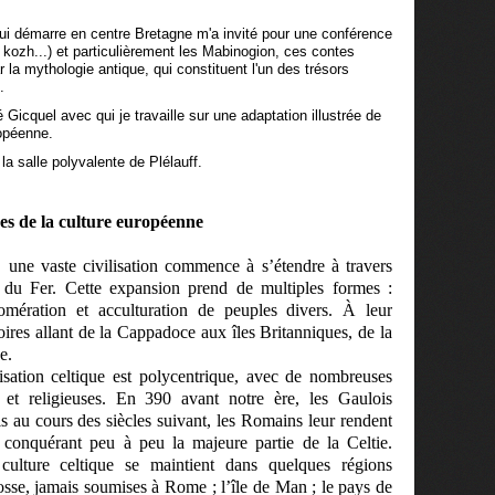
 qui démarre en centre Bretagne m'a invité pour une conférence
 kozh...) et particulièrement les Mabinogion, ces contes
la mythologie antique, qui constituent l'un des trésors
.
 Gicquel avec qui je travaille sur une adaptation illustrée de
ropéenne.
a salle polyvalente de Plélauff.
es de la culture européenne
, une vaste civilisation commence à s’étendre à travers
 du Fer. Cette expansion prend de multiples formes :
lomération et acculturation de peuples divers. À leur
toires allant de la Cappadoce aux îles Britanniques, de la
e.
lisation celtique est polycentrique, avec de nombreuses
s et religieuses. En 390 avant notre ère, les Gaulois
 au cours des siècles suivant, les Romains leur rendent
 conquérant peu à peu la majeure partie de la Celtie.
culture celtique se maintient dans quelques régions
osse, jamais soumises à Rome ; l’île de Man ; le pays de