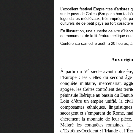
L'excellent festival Empreintes d'artistes
sur le pays de Galles (Bro gozh hon tadoù
légendaires médiévaux, très imprégnés par 
culturels de ce petit pays au fort caractère
En illustration, une superbe oeuvre d'Hervé
ce monument de la littérature celtique eu
Conférence samedi 5 août, à 20 heures, à l
Aux origin
e
À partir du V
siècle avant notre ère
l’Europe : les Celtes du second âge
conquête militaire, mercenariat, agg
apogée, les Celtes contrôlent des terri
péninsule Ibérique au bassin du Danub
Loin d’être un empire unifié, la civi
composantes ethniques, linguistique
saccagent et s’emparent de Rome, mais
chèrement la monnaie de leur pièce,
Malgré les conquêtes romaines, la 
d’Extrême-Occident : l’Irlande et l’Éc