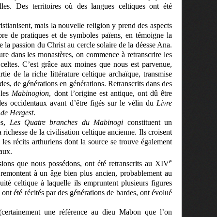
les. Des territoires où des langues celtiques ont été
istianisent, mais la nouvelle religion y prend des aspects
bre de pratiques et de symboles païens, en témoigne la
e la passion du Christ au cercle solaire de la déesse Ana.
iture dans les monastères, on commence à retranscrire les
 celtes. C’est grâce aux moines que nous est parvenue,
tie de la riche littérature celtique archaïque, transmise
des, de générations en générations. Retranscrits dans des
 les
Mabinogion
, dont l’origine est antique, ont dû être
èdes occidentaux avant d’être figés sur le vélin du
Livre
 de Hergest
.
es,
Les Quatre branches du Mabinogi
constituent un
 richesse de la civilisation celtique ancienne. Ils croisent
, les récits arthuriens dont la source se trouve également
taux.
e
rsions que nous possédons, ont été retranscrits au XIV
ils remontent à un âge bien plus ancien, probablement au
é celtique à laquelle ils empruntent plusieurs figures
 ont été récités par des générations de bardes, ont évolué
certainement une référence au dieu Mabon que l’on