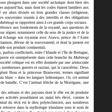
) nous plongent dans une société archaïque dont bien des
es aujourd’hui, mais dont les codes étaient familiers aux
 est alors divisée en trois grandes classes (religieuse,
des souverains soumis à des interdits et des obligations
Mabinogi
se rapportent ainsi à ces grands corps sociaux.
 référence aux fondements de la royauté, aux questions de
our régner, notamment celle du sens de la justice et de la
u’il échange son royaume avec Arawn, prince de l’Autre
Riannon, déesse de la souveraineté, et dont la jument est
mble son pendant continental).
 parfois conflictuels, entre l’Irlande et l’île de Bretagne,
 guerre est omniprésente dans cette branche du
Mabinogi
société celtique est en effet dominée par une aristocratie
s nombreuses guerres et razzias, qui la caractérise. Deux
géant Bran et la princesse Branwenn, termes signifiant
au blanc » dans les langues brittoniques. Or, cet animal
de bataille. C’est l’animal fétiche de la Morrigane, une
des artisans et des paysans dont le rôle est de produire
nes activités possédaient un statut très élevé, comme le
tral du récit est le dieu polytechnicien, aux nombreux
e retrouve dans la mythologie irlandaise sous le nom de