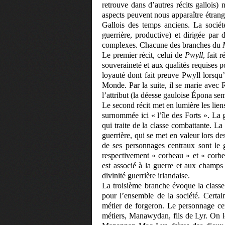
retrouve dans d’autres récits gallois
aspects peuvent nous apparaître étrang
Gallois des temps anciens. La société
guerrière, productive) et dirigée par 
complexes. Chacune des branches du
Le premier récit, celui de
Pwyll
, fait
souveraineté et aux qualités requises p
loyauté dont fait preuve Pwyll lorsq
Monde. Par la suite, il se marie avec 
l’attribut (la déesse gauloise Épona se
Le second récit met en lumière les liens,
surnommée ici « l’île des Forts ». La
qui traite de la classe combattante. La 
guerrière, qui se met en valeur lors de
de ses personnages centraux sont le 
respectivement « corbeau » et « corbe
est associé à la guerre et aux champs 
divinité guerrière irlandaise.
La troisième branche évoque la classe 
pour l’ensemble de la société. Certai
métier de forgeron. Le personnage cen
métiers, Manawydan, fils de Lyr. On l