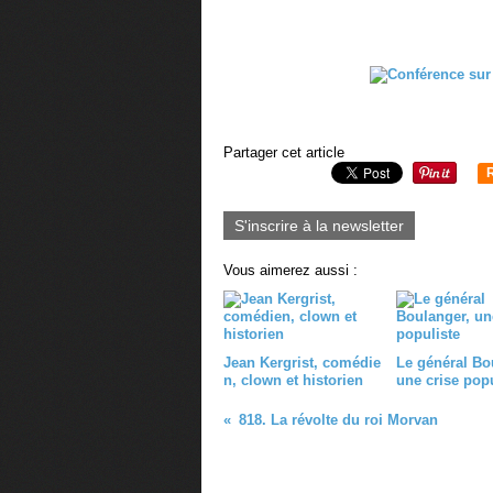
Partager cet article
S'inscrire à la newsletter
Vous aimerez aussi :
Jean Kergrist, comédie
Le général Bo
n, clown et historien
une crise popu
818. La révolte du roi Morvan