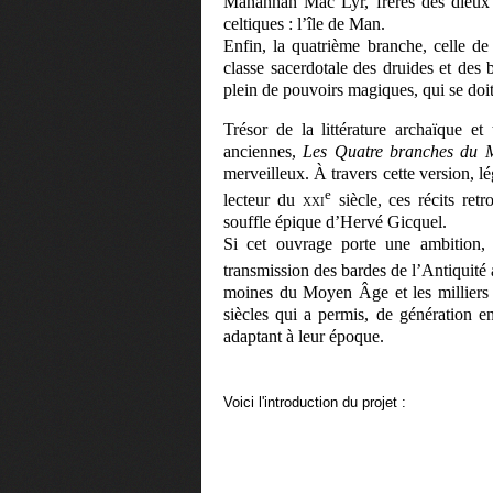
Manannan Mac Lyr, frères des dieux
celtiques : l’île de Man.
Enfin, la quatrième branche, celle d
classe sacerdotale des druides et des
plein de pouvoirs magiques, qui se doit
Trésor de la littérature archaïque et
anciennes,
Les Quatre branches du 
merveilleux. À travers cette version, 
e
lecteur du
xxi
siècle, ces récits ret
souffle épique d’Hervé Gicquel.
Si cet ouvrage porte une ambition, 
transmission des bardes de l’Antiquité
moines du Moyen Âge et les milliers d
siècles qui a permis, de génération en
adaptant à leur époque.
Voici l'introduction du projet :