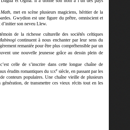
 Dagda et Ogma. Il a donné son nom à l’un des pays
e
Math
, met en scène plusieurs magiciens, héritier de la
 bardes. Gwydion est une figure du prêtre, omniscient et
 d’initier son neveu Llew.
 témoin de la richesse culturelle des sociétés celtiques
Mabinogi
continuent à nous enchanter par leur sens du
légèrement remaniée pour être plus compréhensible par un
rouvent une nouvelle jeunesse grâce au dessin plein de
c’est celle de s’inscrire dans cette longue chaîne de
e
 aux érudits romantiques du
xix
siècle, en passant par les
e conteurs populaires. Une chaîne vieille de plusieurs
 génération, de transmettre ces vieux récits tout en les