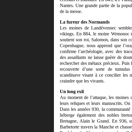
Nantes. Une grande partie de la popul
de la messe.
La fureur des Normands
Les moines de Landévennec semblent 
vikings. En 884, le moine Wrmonoc év
soutient son roi, Salomon, dans son c
Copenhague, nous apprend que l’orag
confirme l’archéologie, avec des trac
des assaillants ne laisse guère de dou
rechercher des métaux précieux. Puis l
recouverte d’une sorte de tumulus
scandinave visant à ce concilier les 
craindre que les vivants.
Un long exil
Au moment de l’attaque, les moines d
leurs reliques et leurs manuscrits. On
Dans les années 930, la communauté e
héberge également des nobles bretons
Bretagne, Alain le Grand. En 936, un
Barbetorte travers la Manche et chass