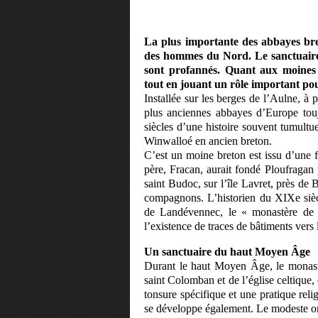
La plus importante des abbayes br
des hommes du Nord. Le sanctuaire 
sont profannés. Quant aux moines r
tout en jouant un rôle important pou
Installée sur les berges de l’Aulne, à
plus anciennes abbayes d’Europe toujo
siècles d’une histoire souvent tumultu
Winwalloé en ancien breton.
C’est un moine breton est issu d’une 
père, Fracan, aurait fondé Ploufragan
saint Budoc, sur l’île Lavret, près de 
compagnons. L’historien du XIXe siècle
de Landévennec, le « monastère de 
l’existence de traces de bâtiments vers
Un sanctuaire du haut Moyen Âge
Durant le haut Moyen Âge, le monastè
saint Colomban et de l’église celtique,
tonsure spécifique et une pratique reli
se développe également. Le modeste or