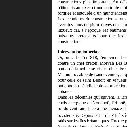
constructions plus important. Au déb
bâtiments annexes et une sorte de clo
fortifiée et entourée d’un mur d’enceint
Les techniques de construction se rap
avec des murs de pierre noyés de chaux e
luxueux car, à l’époque, les bâtiments 
puissants protecteurs pour que le
construction.
Intervention impériale
Or, on sait qu’en 818, l’empereur Lo
contre un chef breton, Morvan Lez Br
partie de la noblesse et des élites b
Matmonoc, abbé de Landévennec, auqu
pour celle de saint Benoit, en vigueu
ont donc pu bénéficier de la protectio
abbaye.
Dans les décennies qui suivent, la Br
chefs énergiques – Nominoë, Erispoë, S
roi doivent faire face à une menace b
e
occidentale. Depuis la fin du VIII
siè
raids sur les îles britanniques. Encore 
écossais et irlandais. En 843, les Vikin