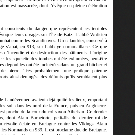
ation est massacrée, dont l’évêque en pleine célébration
conscients du danger que représentent les terribles
oque leurs ravages sur l’île de Batz. L’abbé Wrdisten
ombat contre les Scandinaves. Un calandrier, conservé à
e s’abat, en 913, sur l’abbaye cornouaillaise. Ce que
es d’incendie et de destruction des bâtiments. L’origine
te : les squelette des tombes ont été exhumées, peut-être
es dépouilles ont été incinérées dans un grand bûcher et
 de pierre. Très probablement une pratique païenne
morts ainsi dérangés, des défunts qu’ils semblaient plus
e Landévennec avaient déjà quitté les lieux, emportant
 les suit dans les nord de la France, puis en Angleterre.
st proche de la cour du roi saxon Athelsan. Ce dernier
, dont Alain Barbetorte, petit-fils du dernier roi de
 révolte éclate en Bretagne contre les Vikings. Alain
e les Normands en 939. Il est proclamé duc de Bretagne.