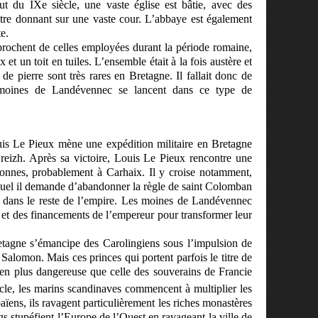
ut du IXe siècle, une vaste église est bâtie, avec des
itre donnant sur une vaste cour. L’abbaye est également
e.
prochent de celles employées durant la période romaine,
t un toit en tuiles. L’ensemble était à la fois austère et
de pierre sont très rares en Bretagne. Il fallait donc de
s moines de Landévennec se lancent dans ce type de
uis Le Pieux mène une expédition militaire en Bretagne
eizh. Après sa victoire, Louis Le Pieux rencontre une
retonnes, probablement à Carhaix. Il y croise notamment,
el il demande d’abandonner la règle de saint Colomban
r dans le reste de l’empire. Les moines de Landévennec
n et des financements de l’empereur pour transformer leur
etagne s’émancipe des Carolingiens sous l’impulsion de
alomon. Mais ces princes qui portent parfois le titre de
ien plus dangereuse que celle des souverains de Francie
cle, les marins scandinaves commencent à multiplier les
païens, ils ravagent particulièrement les riches monastères
gs stupéfient l’Europe de l’Ouest en ravageant la ville de