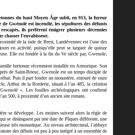
etonnes du haut Moyen Âge subit, en 913, la fureur
de Gwénolé est incendié, les sépultures des défunts
escapés, ils préfèrent émigrer plusieurs décennies
r chasser l’envahisseur.
 proximité de la rade de Brest, Landévennec est l’une des
urs en activité, puisqu’elle peut se targuer de quinze
euse. Elle est fondée à la fin du Ve siècle par, Gwenole,
famille bretonne récemment installée en Armorique. Son
 près de Saint-Brieuc. Gwenole est un temps disciple de
Bréhat. Puis il part fonder un monastère, entouré de onze
, Arthur de la Borderie, situait à l’an 485, la création
Gwenolé ». Les fouilles archéologiques ont confirmé
 l’an 500, à proximité d’un ancien site romain.
re se développe. Les moines suivent alors la règle de
 qui se distinguent par une date de Pâques différente, une
gieuse très monastique. Au niveau architectural, l’abbaye
atoire des débuts est peu à peu intégré à un ensemble de