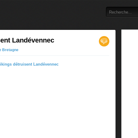
isent Landévennec
de Bretagne