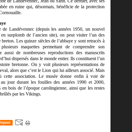
’abbé de Landévennec, Jean ou Yann. Ce dernier, avec ses
mbée en ruine qui, désormais, bénéficie de la protection
Cornouaille.
aye
ye de Landévennec (depuis les années 1950, un nouvel
t en surplomb de l’ancien site), on peut visiter l’un des
reton. Les quinze siècles de l’abbaye y sont retracés à
nt plusieurs maquettes permettant de comprendre son
ve aussi de nombreuses reproductions des manuscrits
hui dispersés dans le monde entier. Ils constituent l’un
istoire bretonne. On y voit plusieurs représentations de
val, alors que c’est le Lion qui lui ailleurs associé. Mais
ù cette association. Le musée donne enfin à voir de
au jour durant les fouilles des années 1990 et 2000,
 en bois de l’époque carolingienne, ainsi que les restes
brûlés par les Vikings.
Repost
0