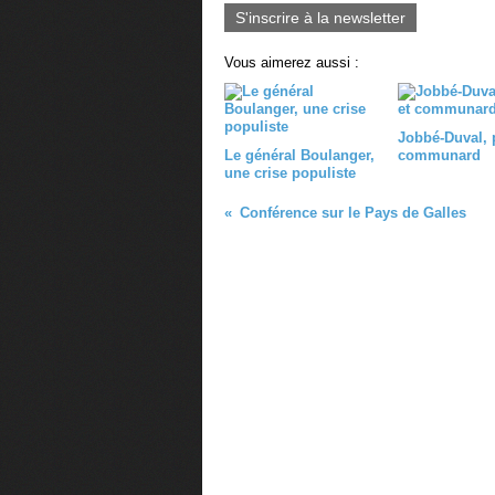
S'inscrire à la newsletter
Vous aimerez aussi :
Jobbé-Duval, p
Le général Boulanger,
communard
une crise populiste
Conférence sur le Pays de Galles