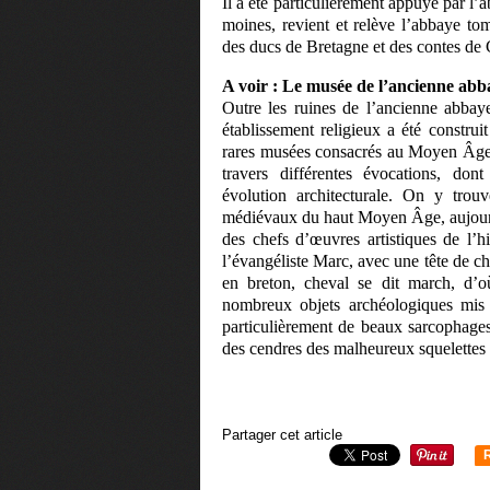
Il a été particulièrement appuyé par l
moines, revient et relève l’abbaye to
des ducs de Bretagne et des contes de 
A voir : Le musée de l’ancienne abb
Outre les ruines de l’ancienne abba
établissement religieux a été construi
rares musées consacrés au Moyen Âge b
travers différentes évocations, do
évolution architecturale. On y trou
médiévaux du haut Moyen Âge, aujourd’
des chefs d’œuvres artistiques de l’h
l’évangéliste Marc, avec une tête de che
en breton, cheval se dit march, d’o
nombreux objets archéologiques mis 
particulièrement de beaux sarcophages
des cendres des malheureux squelettes 
Partager cet article