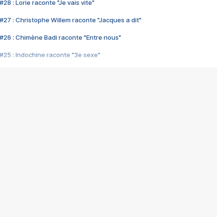
28 : Lorie raconte "Je vais vite"
#27 : Christophe Willem raconte "Jacques a dit"
#26 : Chimène Badi raconte "Entre nous"
#25 : Indochine raconte "3e sexe"
#24 : Zaho raconte "C'est chelou"
#23 : Patrick Bruel raconte "Au café des délices"
#22 : Kyo raconte "Le chemin"
#21 : Nolwenn Leroy raconte "Cassé"
#20 : Patrick Hernandez raconte "Born to be alive"
#19 : Lorie raconte "Près de moi"
#18 : Michael Jones raconte "A nos actes manqués" (avec Jean-Jacque
#17 : Khaled raconte "Aïcha"
#16 : Corneille raconte "Parce qu'on vient de loin"