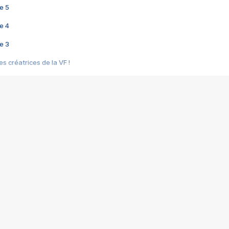
e 5
e 4
e 3
s créatrices de la VF !
e 2
e 1
e Mektoub My Love arrive enfin ! Rencontre avec Shaïn Boumedine et Sal
i : après Toni en famille
elle réalise le bouleversant Dites lui que je l'aime
ais ! Rencontre autour de Vie privée de Rebecca Zlotowski
 de Marguerite, Grave... Rencontre avec Ella Rumpf
 Les Rêveurs, un film intime sur la santé mentale
a avec un film sur le mouvement des Gilets jaunes