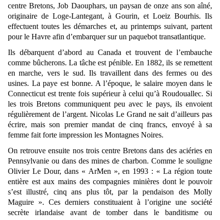
centre Bretons, Job Daouphars, un paysan de onze ans son aîné,
originaire de Loge-Lantegant, à Gourin, et Loeiz Bourhis. Ils
effectuent toutes les démarches et, au printemps suivant, partent
pour le Havre afin d’embarquer sur un paquebot transatlantique.
Ils débarquent d’abord au Canada et trouvent de l’embauche
comme bûcherons. La tâche est pénible. En 1882, ils se remettent
en marche, vers le sud. Ils travaillent dans des fermes ou des
usines. La paye est bonne. A l’époque, le salaire moyen dans le
Connecticut est trente fois supérieur à celui qu’à Roudouallec. Si
les trois Bretons communiquent peu avec le pays, ils envoient
régulièrement de l’argent. Nicolas Le Grand ne sait d’ailleurs pas
écrire, mais son premier mandat de cinq francs, envoyé à sa
femme fait forte impression les Montagnes Noires.
On retrouve ensuite nos trois centre Bretons dans des aciéries en
Pennsylvanie ou dans des mines de charbon. Comme le souligne
Olivier Le Dour, dans « ArMen », en 1993 : « La région toute
entière est aux mains des compagnies minières dont le pouvoir
s’est illustré, cinq ans plus tôt, par la pendaison des Molly
Maguire ». Ces derniers constituaient à l’origine une société
secrète irlandaise avant de tomber dans le banditisme ou