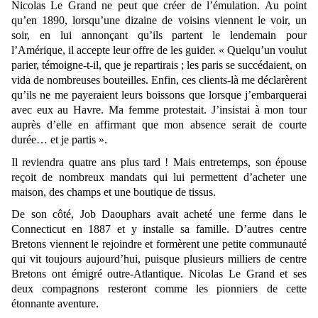
Nicolas Le Grand ne peut que créer de l’émulation. Au point
qu’en 1890, lorsqu’une dizaine de voisins viennent le voir, un
soir, en lui annonçant qu’ils partent le lendemain pour
l’Amérique, il accepte leur offre de les guider. « Quelqu’un voulut
parier, témoigne-t-il, que je repartirais ; les paris se succédaient, on
vida de nombreuses bouteilles. Enfin, ces clients-là me déclarèrent
qu’ils ne me payeraient leurs boissons que lorsque j’embarquerai
avec eux au Havre. Ma femme protestait. J’insistai à mon tour
auprès d’elle en affirmant que mon absence serait de courte
durée… et je partis ».
Il reviendra quatre ans plus tard ! Mais entretemps, son épouse
reçoit de nombreux mandats qui lui permettent d’acheter une
maison, des champs et une boutique de tissus.
De son côté, Job Daouphars avait acheté une ferme dans le
Connecticut en 1887 et y installe sa famille. D’autres centre
Bretons viennent le rejoindre et formèrent une petite communauté
qui vit toujours aujourd’hui, puisque plusieurs milliers de centre
Bretons ont émigré outre-Atlantique. Nicolas Le Grand et ses
deux compagnons resteront comme les pionniers de cette
étonnante aventure.