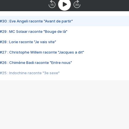
#30 : Eve Angeli raconte "Avant de partir"
#29 : MC Solaar raconte "Bouge de là"
28 : Lorie raconte "Je vais vite"
#27 : Christophe Willem raconte "Jacques a dit"
#26 : Chimène Badi raconte "Entre nous"
#25 : Indochine raconte "3e sexe"
#24 : Zaho raconte "C'est chelou"
#23 : Patrick Bruel raconte "Au café des délices"
#22 : Kyo raconte "Le chemin"
#21 : Nolwenn Leroy raconte "Cassé"
#20 : Patrick Hernandez raconte "Born to be alive"