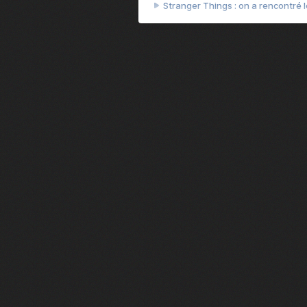
Stranger Things : on a rencontré le
Heated Rivalry, le débrief - Episod
Heated Rivalry, le débrief - Episod
Après 7 ans d'attente, la suite d
Camille Cottin + Nathan Ambrosion
Rencontre avec Romane Bohringer : 
Jodie Foster, star d'un film franç
Des preuves d'amour, Le théorème
Rencontre : Isabelle Carré réalise
Virginie Efira de retour au ciném
Rencontre : Isabelle Huppert est 
François Civil : son intense prépa
Cédric Jimenez revient avec le fil