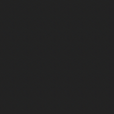
Rencontre avec le réalisateur be
La fille d'un grand amour : rencon
Rencontre avec Sandrine Kiberlain
Ceci est une histoire vraie : Twin
L'équipe d'En Fanfare à la rencon
Animale, un western au féminin 
RENCONTRE : José Garcia
Ceci est une Histoire Vraie : Une
"Libre" : le gentleman braqueur B
Rencontre Sur un fil avec Reda K
Ceci est une histoire vraie : L’Exor
4 zéros : on refait le match (et le