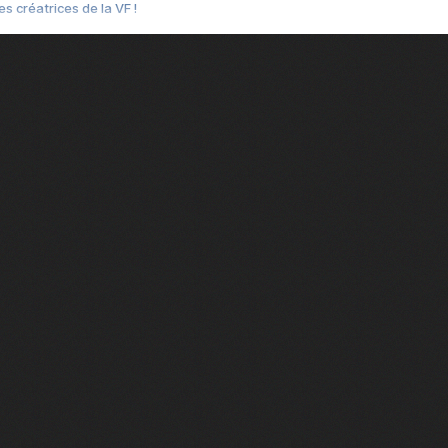
s créatrices de la VF !
e 2
e 1
e Mektoub My Love arrive enfin ! Rencontre avec Shaïn Boumedine et Sal
i : après Toni en famille
elle réalise le bouleversant Dites lui que je l'aime
ais ! Rencontre autour de Vie privée de Rebecca Zlotowski
 de Marguerite, Grave... Rencontre avec Ella Rumpf
 Les Rêveurs, un film intime sur la santé mentale
a avec un film sur le mouvement des Gilets jaunes
"La Femme la plus riche du monde"
ration pour devenir l'interprète de Deux pianos
m futuriste et ambitieux Chien 51