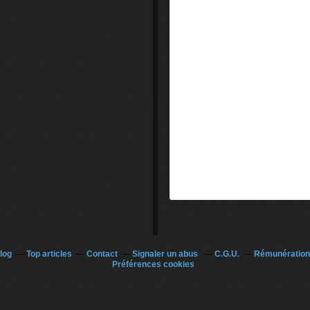
log
Top articles
Contact
Signaler un abus
C.G.U.
Rémunération 
Préférences cookies