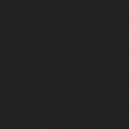
r
ut !