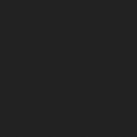
français : rencontre avec Julien de Saint-Jean
7 : faites connaissance avec Benjamin Tranié
omédie audacieuse parle du mouvement Me Too ! Rencontre avec son réal
 animaux sauvages et des enfants ? Le réalisateur Gilles de Maistre no
uvant" : le casting de La Cache rend hommage à l'acteur pour son tout der
vec Thierry Frémaux ! Rencontre autour de Lumière ! L’Aventure continu
le ? Rencontre avec l'acteur pour L'Attachement
trice avec un premier long métrage étrange et marquant
 de la série répondent au Club AlloCiné
ied, Coin-coin et Stéphanie !
 de la comédie de l'Alpe d'Huez 2025 : rencontre avec le réalisateur d'Av
c Camille Aumont Carnel & Nathalie Chifflet
re autour du Splendid par le Splendid