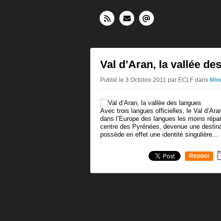
Val d’Aran, la vallée de
Publié le 3 Octobre 2011 par ECLF
dans
Min
Avec trois langues officielles, le Val d’Ar
dans l’Europe des langues les moins répa
centre des Pyrénées, devenue une destinat
possède en effet une identité singulière...
Repost
0