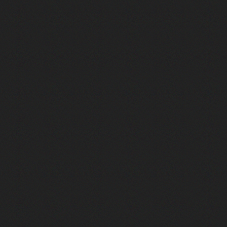
Yves Montand et Simone Signoret : rencontre avec Diane Kurys
st lui ! Féodor Atkine raconte ses meilleurs doublages
oni : retour gagnant pour le tandem au Festival d'Angoulême 2025
g et Monica dans Friends, c'est elle ! Rencontre avec Maïk Darah
, Jason Statham ou Ben Affleck, c'est lui ! On a rencontré Boris Rehlinge
rot, voix française de Clark Kent dans Smallville !
our ce jeu ? (avec M. Gasteuil, Samuel Etienne, JB (TFTC) & Léopold)
ur commencer l'été ? Embarquez pour Avignon !
iment le cinéma ? - F. Bernard & A. Ménielle VS Natoo & T. Deseur
Le Répondeur ! Rencontre avec un acteur qui monte
 de l’avenir"
elle traduite et adaptée en français ? Deux auteurs nous expliquent to