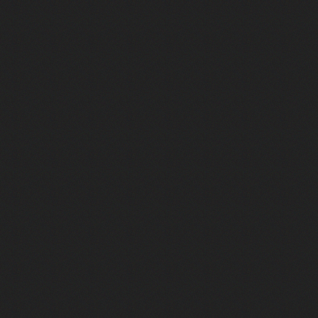
isateur
us répond
nier rôle
e
ignon