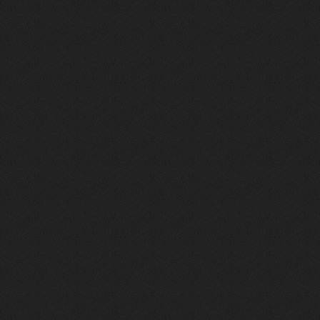
C'est la star montante du cinéma 
De L’Amour c’est surcoté à OSS 11
Le Mélange des genres : cette c
Comment tourner un film avec des
"Michel Blanc est là et il est émo
Retour sur les débuts du cinéma a
Pio Marmai dans son plus beau rô
Ariane Labed, d'actrice à réalisa
Bref.2 : Kyan Khojandi et l'équipe
Les Tuche 5 : on a rencontré Wilfr
C'est le coup de coeur du Festival
Babygirl : on décrypte le film ave
Hommage à Michel Blanc : rencont