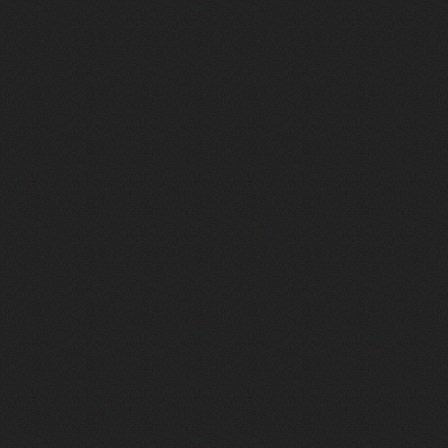
lge Fabrice du Welz et son acteur Anthony Bajon
tre croisée entre Isabelle Carré et Agnès de Sacy
, divine Sarah Bernhardt !
 Peaks (26/30)
tre du Club AlloCiné
! Rencontre avec Emma Benestan et Oulaya Amamra
 Femme en jeu (25/30)
runo Sulak raconté par Lucas Bravo
ateb et Aloïse Sauvage
ciste
 film) avec Fabien Onteniente