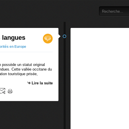
s langues
orités en Europe
an possède un statut original
ndues. Cette vallée occitane du
ion touristique prisée,
Lire la suite