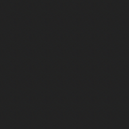
Marina Foïs et Roschdy Zem sont 
La VF de Jafar et du Dr House, c'e
Camille Cottin et Nathan Ambrosi
La VF mythique de Whoopi Goldber
La VF du Joker de Joaquin Phoenix
Superman : on a rencontré Tony Ma
Tapis Jaune #2 - Juste trop fort p
Envie d'une comédie feel good po
Tapis Jaune #01 | Qui connaît vra
Salif Cissé va vous bluffer dans 
Cédric Klapisch raconte "La Venue
Comment une œuvre de fiction est-