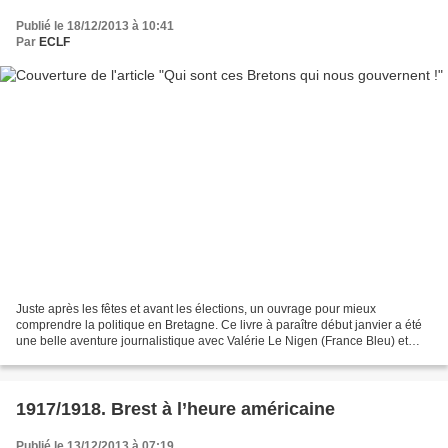
Publié le 18/12/2013 à 10:41
Par
ECLF
Juste après les fêtes et avant les élections, un ouvrage pour mieux
comprendre la politique en Bretagne. Ce livre à paraître début janvier a été
une belle aventure journalistique avec Valérie Le Nigen (France Bleu) et
Christian Gouerou (Ouest-France)....
1917/1918. Brest à l’heure américaine
Publié le 13/12/2013 à 07:19