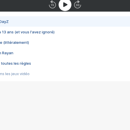
 DayZ
 a 13 ans (et vous l'avez ignoré)
e (littéralement)
im Rayan
 toutes les règles
s les jeux vidéo
us choquant de Rockstar ? - Le scandale BULLY
e plus moche de Steam
du RÊVE tourne au CAUCHEMAR
pendant 8 heures
it… à tort