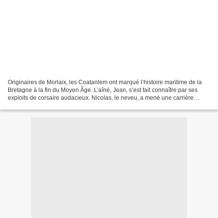
Originaires de Morlaix, les Coatanlem ont marqué l’histoire maritime de la
Bretagne à la fin du Moyen Âge. L’aîné, Jean, s’est fait connaître par ses
exploits de corsaire audacieux. Nicolas, le neveu, a mené une carrière
d’armateur et de négociant dans...