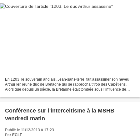
En 1203, le souverain anglais, Jean-sans-terre, fait assassiner son neveu
Arthur Ier, jeune duc de Bretagne qui se rapprochait trop des Capétiens.
Alors que depuis un siècle, la Bretagne était tombée sous l’influence de
l’Angleterre, ce crime va pousser...
Conférence sur l'interceltisme à la MSHB
vendredi matin
Publié le 11/12/2013 à 17:23
Par
ECLF