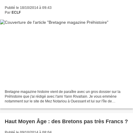
Publié le 18/10/2014 à 09:43
Par
ECLF
Bretagne magazine histoire vient de paraître avec un gros dossier sur la
Préhistoire que j'ai rédigé avec l'ami Yann Rivallain. Je vous emmène
notamment sur le site de Mez Notariou à Ouessant et lui sur l'île de
Gavriinnis.... Très bel article également...
Haut Moyen Âge : des Bretons pas très Francs ?
Publié le 09/10/2014 à 08:04