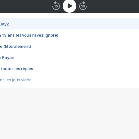
 DayZ
 a 13 ans (et vous l'avez ignoré)
e (littéralement)
im Rayan
 toutes les règles
s les jeux vidéo
us choquant de Rockstar ? - Le scandale BULLY
e plus moche de Steam
du RÊVE tourne au CAUCHEMAR
pendant 8 heures
it… à tort