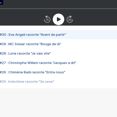
#30 : Eve Angeli raconte "Avant de partir"
#29 : MC Solaar raconte "Bouge de là"
28 : Lorie raconte "Je vais vite"
#27 : Christophe Willem raconte "Jacques a dit"
#26 : Chimène Badi raconte "Entre nous"
#25 : Indochine raconte "3e sexe"
#24 : Zaho raconte "C'est chelou"
#23 : Patrick Bruel raconte "Au café des délices"
#22 : Kyo raconte "Le chemin"