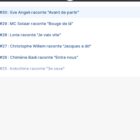
#30 : Eve Angeli raconte "Avant de partir"
#29 : MC Solaar raconte "Bouge de là"
28 : Lorie raconte "Je vais vite"
#27 : Christophe Willem raconte "Jacques a dit"
#26 : Chimène Badi raconte "Entre nous"
#25 : Indochine raconte "3e sexe"
#24 : Zaho raconte "C'est chelou"
#23 : Patrick Bruel raconte "Au café des délices"
#22 : Kyo raconte "Le chemin"
#21 : Nolwenn Leroy raconte "Cassé"
#20 : Patrick Hernandez raconte "Born to be alive"
#19 : Lorie raconte "Près de moi"