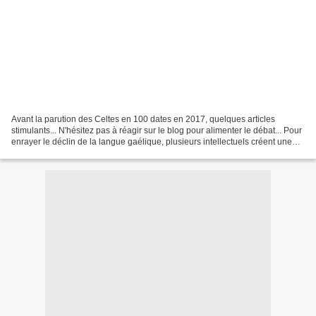
Avant la parution des Celtes en 100 dates en 2017, quelques articles
stimulants... N'hésitez pas à réagir sur le blog pour alimenter le débat... Pour
enrayer le déclin de la langue gaélique, plusieurs intellectuels créent une
ligue qui va connaître un...