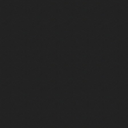
Yves Montand et Simone Signoret : rencontre avec Diane Kurys
st lui ! Féodor Atkine raconte ses meilleurs doublages
oni : retour gagnant pour le tandem au Festival d'Angoulême 2025
g et Monica dans Friends, c'est elle ! Rencontre avec Maïk Darah
, Jason Statham ou Ben Affleck, c'est lui ! On a rencontré Boris Rehlinge
rot, voix française de Clark Kent dans Smallville !
our ce jeu ? (avec M. Gasteuil, Samuel Etienne, JB (TFTC) & Léopold)
ur commencer l'été ? Embarquez pour Avignon !
iment le cinéma ? - F. Bernard & A. Ménielle VS Natoo & T. Deseur
Le Répondeur ! Rencontre avec un acteur qui monte
 de l’avenir"
elle traduite et adaptée en français ? Deux auteurs nous expliquent to
français : rencontre avec Julien de Saint-Jean