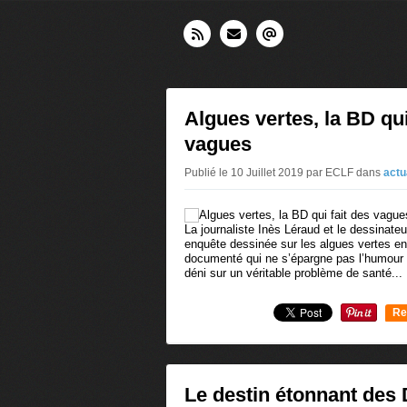
Algues vertes, la BD qui
vagues
Publié le 10 Juillet 2019 par ECLF
dans
actu
La journaliste Inès Léraud et le dessinate
enquête dessinée sur les algues vertes en 
documenté qui ne s’épargne pas l’humour 
déni sur un véritable problème de santé...
Re
0
Le destin étonnant des 