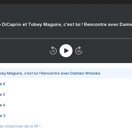
 DiCaprio et Tobey Maguire, c'est lui ! Rencontre avec Dam
bey Maguire, c'est lui ! Rencontre avec Damien Witecka
e 6
e 5
e 4
e 3
s créatrices de la VF !