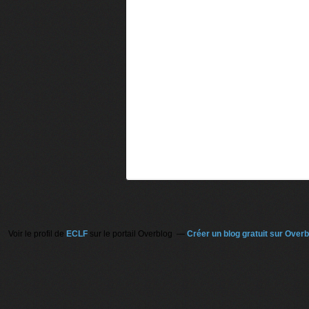
Voir le profil de
ECLF
sur le portail Overblog
Créer un blog gratuit sur Overb