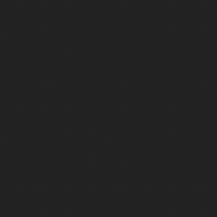
Marina Foïs et Roschdy Zem sont 
La VF de Jafar et du Dr House, c'e
Camille Cottin et Nathan Ambrosi
La VF mythique de Whoopi Goldber
La VF du Joker de Joaquin Phoenix
Superman : on a rencontré Tony Ma
Tapis Jaune #2 - Juste trop fort p
Envie d'une comédie feel good po
Tapis Jaune #01 | Qui connaît vra
Salif Cissé va vous bluffer dans 
Cédric Klapisch raconte "La Venue
Comment une œuvre de fiction est-
C'est la star montante du cinéma 