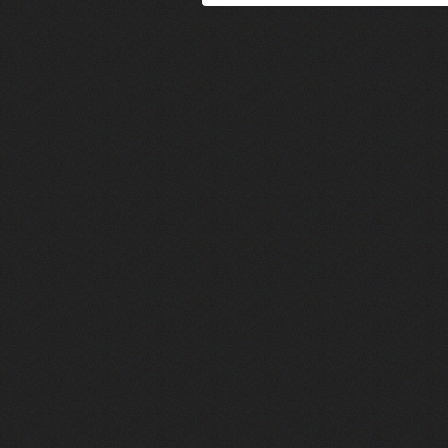
Heated Rivalry, le débrief - Episod
Heated Rivalry, le débrief - Episod
Après 7 ans d'attente, la suite d
Camille Cottin + Nathan Ambrosion
Rencontre avec Romane Bohringer : 
Jodie Foster, star d'un film franç
Des preuves d'amour, Le théorème
Rencontre : Isabelle Carré réalise
Virginie Efira de retour au ciném
Rencontre : Isabelle Huppert est 
François Civil : son intense prépa
Cédric Jimenez revient avec le fil