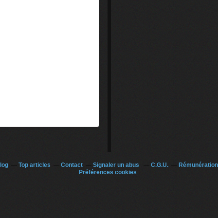
log
Top articles
Contact
Signaler un abus
C.G.U.
Rémunération 
Préférences cookies