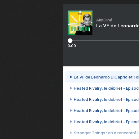
AlloCiné
La VF de Leonardo
0:00
La VF de Leonardo DiCaprio et To
Heated Rivalry, le débrief - Episod
Heated Rivalry, le débrief - Episod
Heated Rivalry, le débrief - Episod
Heated Rivalry, le débrief - Episod
Stranger Things : on a rencontré le