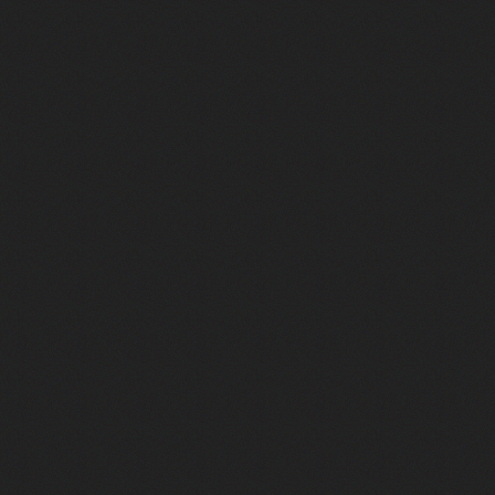
r
ut !