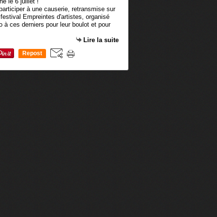
de participer à une causerie, retransmise sur
festival Empreintes d'artistes, organisé
 à ces derniers pour leur boulot et pour
Lire la suite
Repost
0