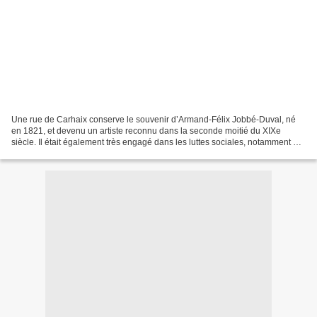
Une rue de Carhaix conserve le souvenir d’Armand-Félix Jobbé-Duval, né
en 1821, et devenu un artiste reconnu dans la seconde moitié du XIXe
siècle. Il était également très engagé dans les luttes sociales, notamment au
moment de la révolution de 1848 et...