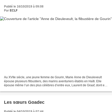
Publié le 16/10/2019 à 09:08
Par
ECLF
Au XVIIe siècle, une jeune femme de Gourin, Marie Anne de Dieuleveult
épouse plusieurs flibustiers, des marins aventuriers établis en Haïti. Elle
épouse même l’un des plus célèbres d’entre eux, Laurent de Graaf, dont elle
aura une fille. Portrait d’une...
Les sœurs Goadec
Publié le 04/10/2019 à 07:44