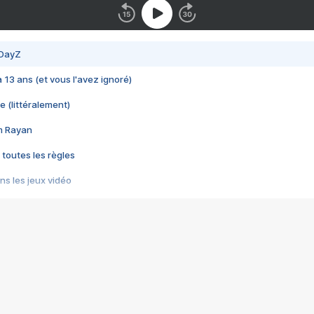
 DayZ
 a 13 ans (et vous l'avez ignoré)
e (littéralement)
im Rayan
 toutes les règles
s les jeux vidéo
us choquant de Rockstar ? - Le scandale BULLY
e plus moche de Steam
du RÊVE tourne au CAUCHEMAR
pendant 8 heures
it… à tort