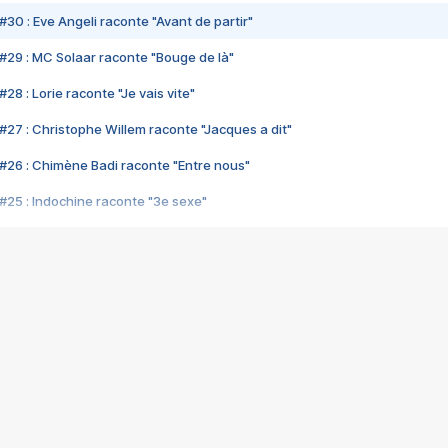
#30 : Eve Angeli raconte "Avant de partir"
#29 : MC Solaar raconte "Bouge de là"
28 : Lorie raconte "Je vais vite"
#27 : Christophe Willem raconte "Jacques a dit"
#26 : Chimène Badi raconte "Entre nous"
#25 : Indochine raconte "3e sexe"
#24 : Zaho raconte "C'est chelou"
#23 : Patrick Bruel raconte "Au café des délices"
#22 : Kyo raconte "Le chemin"
#21 : Nolwenn Leroy raconte "Cassé"
#20 : Patrick Hernandez raconte "Born to be alive"
#19 : Lorie raconte "Près de moi"