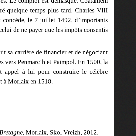
sses. Le complot est démasqué. Coatanlem
éré quelque temps plus tard. Charles VIII
t concède, le 7 juillet 1492, d’importants
elui de ne payer que les impôts consentis
t sa carrière de financier et de négociant
ires vers Penmarc’h et Paimpol. En 1500, la
t appel à lui pour construire le célèbre
rt à Morlaix en 1518.
 Bretagne
, Morlaix, Skol Vreizh, 2012.