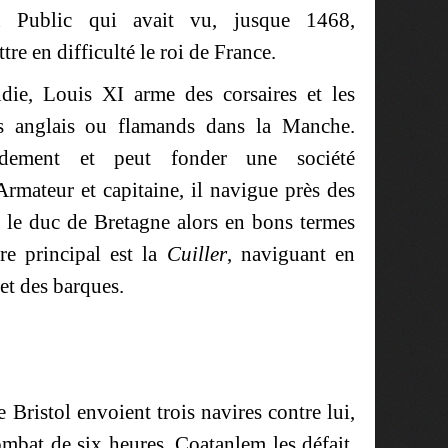
 Public qui avait vu, jusque 1468,
e en difficulté le roi de France.
ie, Louis XI arme des corsaires et les
res anglais ou flamands dans la Manche.
pidement et peut fonder une société
rmateur et capitaine, il navigue près des
e le duc de Bretagne alors en bons termes
re principal est la
Cuiller
, naviguant en
 et des barques.
Bristol envoient trois navires contre lui,
mbat de six heures, Coatanlem les défait.