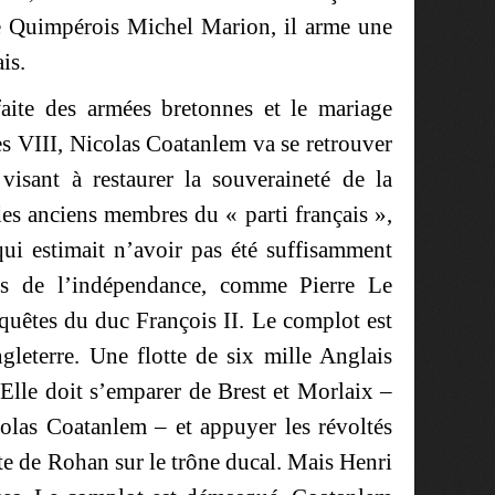
le Quimpérois Michel Marion, il arme une
ais.
aite des armées bretonnes et le mariage
s VIII, Nicolas Coatanlem va se retrouver
isant à restaurer la souveraineté de la
des anciens membres du « parti français »,
ui estimait n’avoir pas été suffisamment
ns de l’indépendance, comme Pierre Le
quêtes du duc François II. Le complot est
leterre. Une flotte de six mille Anglais
Elle doit s’emparer de Brest et Morlaix –
colas Coatanlem – et appuyer les révoltés
te de Rohan sur le trône ducal. Mais Henri