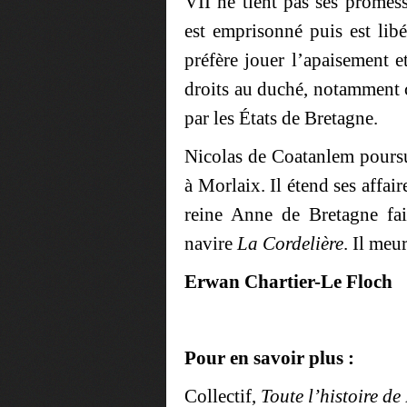
VII ne tient pas ses prome
est emprisonné puis est lib
préfère jouer l’apaisement e
droits au duché, notamment c
par les États de Bretagne.
Nicolas de Coatanlem poursui
à Morlaix. Il étend ses affa
reine Anne de Bretagne fai
navire
La
Cordelière
. Il meu
Erwan Chartier-Le Floch
Pour en savoir plus :
Collectif,
Toute l’histoire de