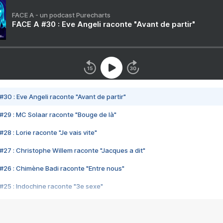
FACE A - un podcast Purecharts
FACE A #30 : Eve Angeli raconte "Avant de partir"
#30 : Eve Angeli raconte "Avant de partir"
#29 : MC Solaar raconte "Bouge de là"
28 : Lorie raconte "Je vais vite"
#27 : Christophe Willem raconte "Jacques a dit"
#26 : Chimène Badi raconte "Entre nous"
#25 : Indochine raconte "3e sexe"
#24 : Zaho raconte "C'est chelou"
#23 : Patrick Bruel raconte "Au café des délices"