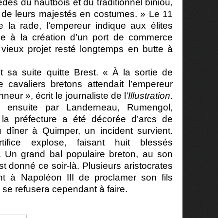
édés du hautbois et du traditionnel biniou,
ne de leurs majestés en costumes. » Le 11
e la rade, l’empereur indique aux élites
able à la création d’un port de commerce
 vieux projet resté longtemps en butte à
 sa suite quitte Brest. « À la sortie de
cavaliers bretons attendait l’empereur
neur », écrit le journaliste de l
’Illustration
.
e ensuite par Landerneau, Rumengol,
la préfecture a été décorée d’arcs de
 dîner à Quimper, un incident survient.
fice explose, faisant huit blessés
 Un grand bal populaire breton, au son
 donné ce soir-là. Plusieurs aristocrates
nt à Napoléon III de proclamer son fils
l se refusera cependant à faire.