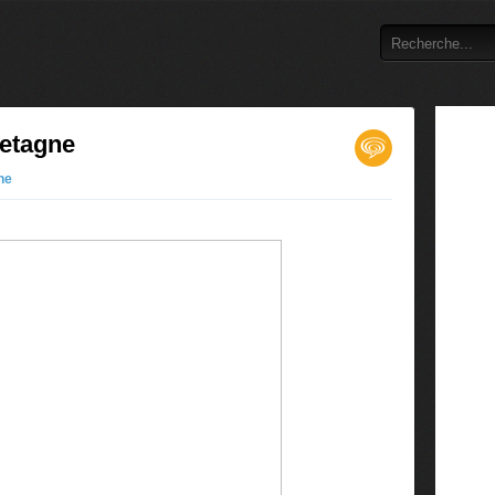
retagne
ne