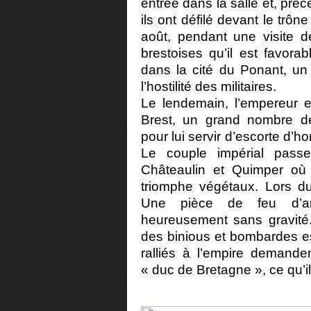
entrée dans la salle et, préc
ils ont défilé devant le trô
août, pendant une visite d
brestoises qu’il est favor
dans la cité du Ponant, un
l’hostilité des militaires.
Le lendemain, l’empereur et
Brest, un grand nombre de 
pour lui servir d’escorte d’hon
Le couple impérial pass
Châteaulin et Quimper où 
triomphe végétaux. Lors du
Une pièce de feu d’arti
heureusement sans gravité.
des binious et bombardes est
ralliés à l’empire demande
« duc de Bretagne », ce qu’i