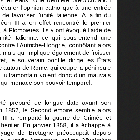
s et Paris. Une dernière préoccupation
réparer l’opinion catholique à une entrée
de favoriser l’unité italienne. À la fin du
léon III a en effet rencontré le premier
 à Plombières. Ils y ont évoqué l’aide de
nité italienne, ce qui sous-entend une
ntre l’Autriche-Hongrie, contrôlant alors
rd, mais qui implique également de froisser
et, le souverain pontife dirige les États
oire autour de Rome, qui coupe la péninsule
ti ultramontain voient donc d’un mauvais
ne qui menace son pouvoir temporel.
té préparé de longue date avant son
n 1852, le Second empire semble alors
 III a remporté la guerre de Crimée et
 héritier. En janvier 1858, il a échappé à
 voyage de Bretagne préoccupait depuis