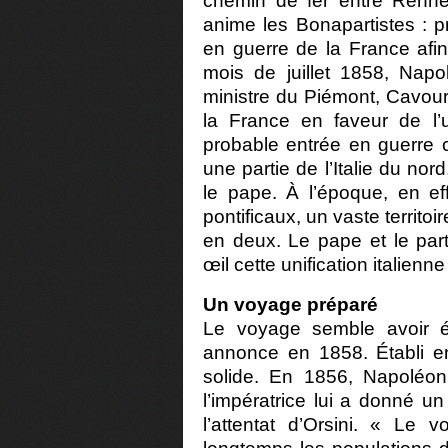
chemin de fer entre Renne
anime les Bonapartistes : p
en guerre de la France afin 
mois de juillet 1858, Napo
ministre du Piémont, Cavour,
la France en faveur de l’u
probable entrée en guerre co
une partie de l’Italie du no
le pape. À l’époque, en eff
pontificaux, un vaste territ
en deux. Le pape et le par
œil cette unification italien
Un voyage préparé
Le voyage semble avoir é
annonce en 1858. Établi e
solide. En 1856, Napoléon
l’impératrice lui a donné un
l’attentat d’Orsini. « Le