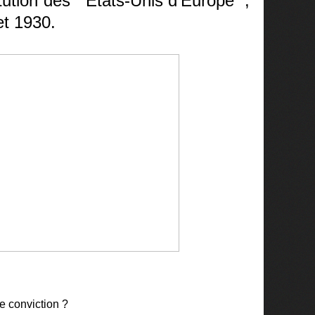
tution des “ Etats-Unis d’Europe ”,
et 1930.
e conviction ?