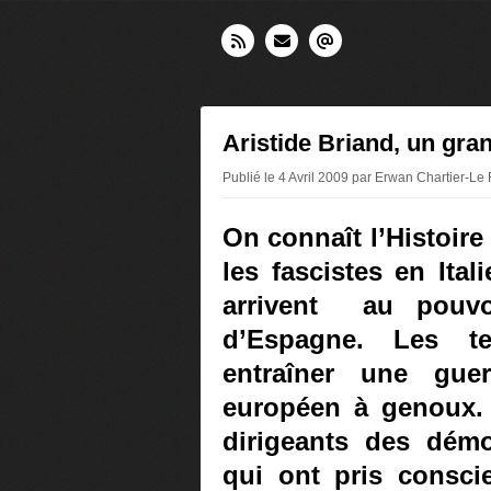
Aristide Briand, un gra
Publié le 4 Avril 2009 par Erwan Chartier-Le 
On connaît l’Histoire
les fascistes en Ita
arrivent
au pouvo
d’Espagne. Les te
entraîner une gue
européen à genoux. P
dirigeants des démo
qui ont pris consci