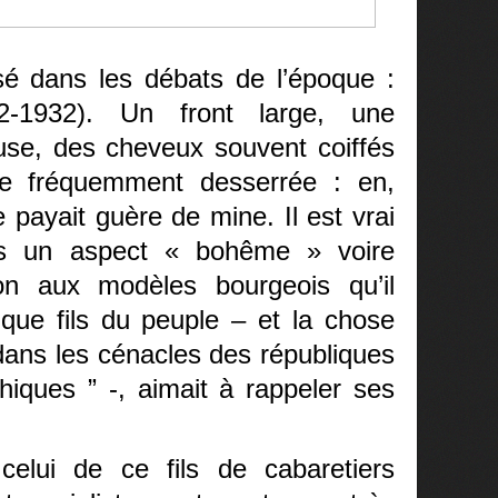
é dans les débats de l’époque :
62-1932). Un front large, une
use, des cheveux souvent coiffés
ate fréquemment desserrée : en,
payait guère de mine. Il est vrai
tiers un aspect « bohême »
voire
ion aux modèles bourgeois qu’il
ique fils du peuple – et la chose
 dans les cénacles des républiques
hiques ” -, aimait à rappeler ses
celui de ce fils de cabaretiers